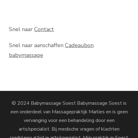
Snel naar
Contact
Snel naar aanschaffen
Cadeaubon
babymassage
© 2024 Babymassage Soest Babymassage Soest is
een onderdeel van Massagepraktijk Marlies en is geen
vervanging voor een behandeling door een
arts/specialist. Bij medische vragen of klachten
raadpleeg altijd je arts/specialist. Mijn praktijk in Soest