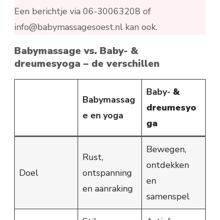
Een berichtje via 06-30063208 of
info@babymassagesoest.nl kan ook.
Babymassage vs. Baby- &
dreumesyoga – de verschillen
Baby-
&
Babymassag
dreumesyo
e en yoga
ga
Bewegen,
Rust,
ontdekken
Doel
ontspanning
en
en aanraking
samenspel