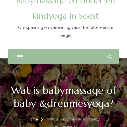
Babymassage en ouder en
kindyoga in Soest
Ontspanning en verbinding vanaf het allereerste
begin
Wat is babymassage of
baby &dreumesyoga?
Home
Wat is babymassage of baby
&dreumesyoga?